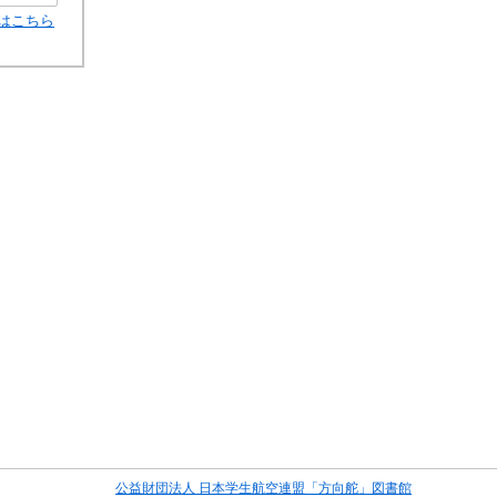
はこちら
公益財団法人 日本学生航空連盟「方向舵」図書館